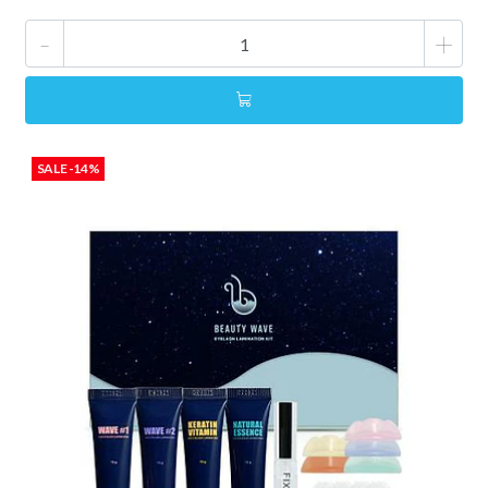
-
+
SALE -14%