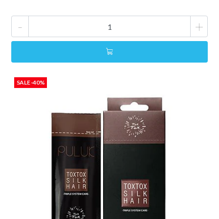
-
+
SALE -40%