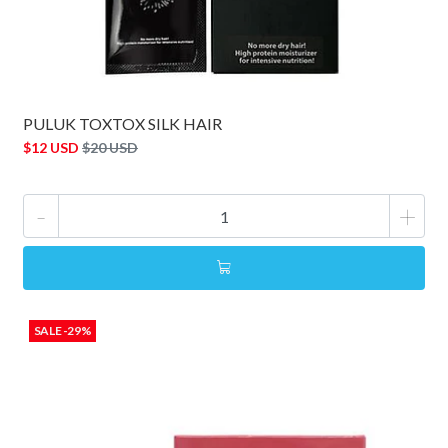
PULUK TOXTOX SILK HAIR
$12 USD
$20 USD
-
+
SALE -29%