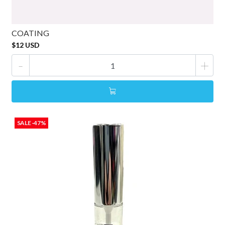
COATING
$12 USD
-
+
SALE -47%