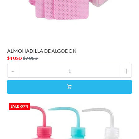
ALMOHADILLA DE ALGODON
$4 USD
$7 USD
-
+
SALE -57%