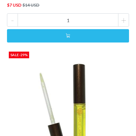
$7 USD
$14 USD
-
+
SALE -29%