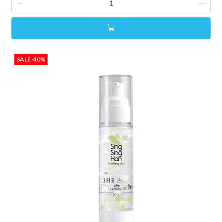
-
+
SALE -40%