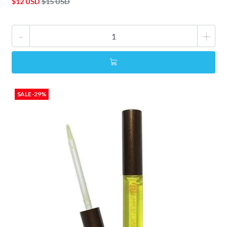
$12 USD
$15 USD
-
+
SALE -29%