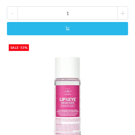
-
+
SALE -53%