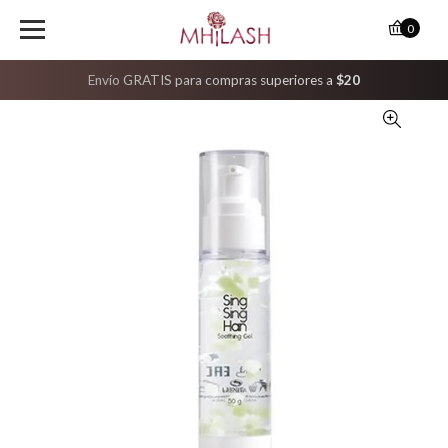
0
Envío GRATIS para compras superiores a
$20