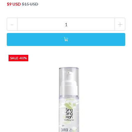
$9 USD
$15 USD
-
+
SALE -40%