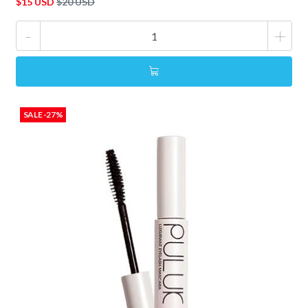
$15 USD
$20 USD
-
+
SALE -27%