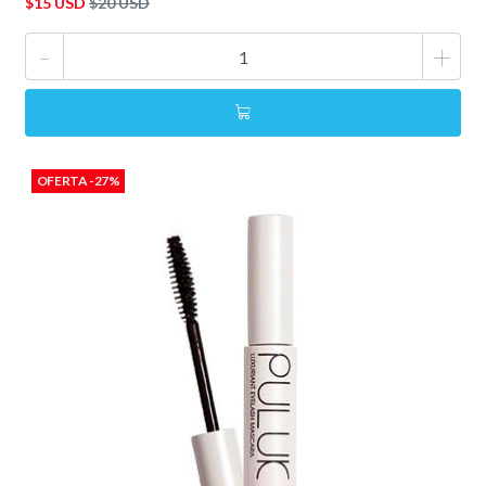
$15 USD
$20 USD
-
+
OFERTA -27%