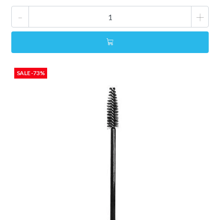
-
+
SALE -73%