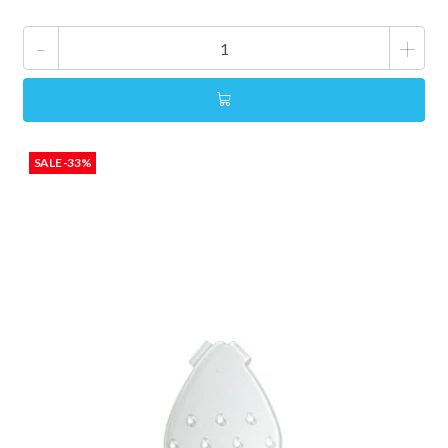
-
+
SALE -33%