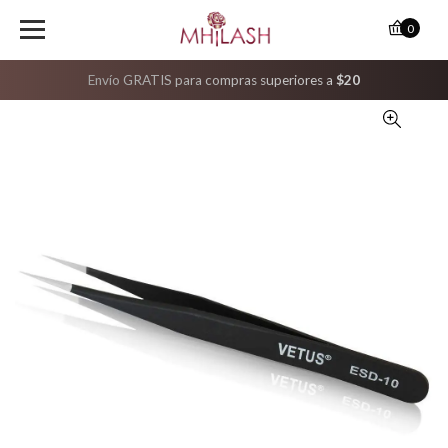
0
Envío GRATIS para compras superiores a
$20