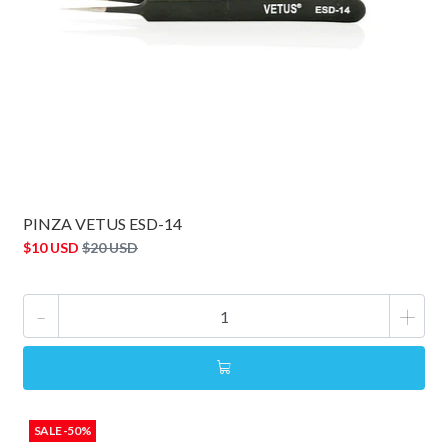
PINZA VETUS ESD-14
$10 USD
$20 USD
-
+
SALE -50%