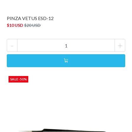
PINZA VETUS ESD-12
$10 USD
$20 USD
-
+
SALE -50%