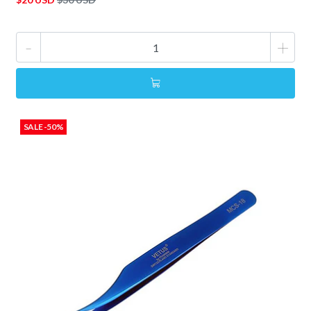
-
+
SALE -50%