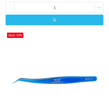
-
+
SALE -50%