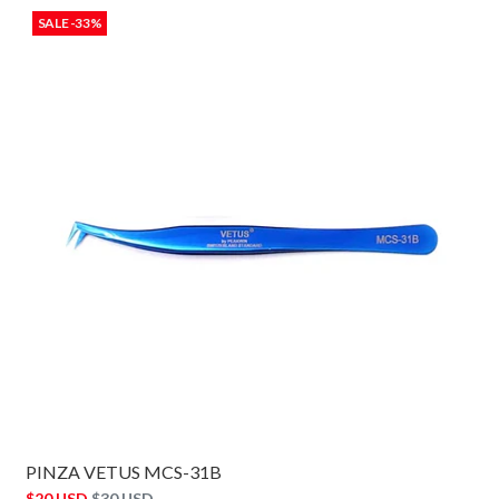
SALE -33%
PINZA VETUS MCS-31B
$20 USD
$30 USD