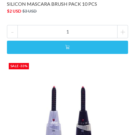
SILICON MASCARA BRUSH PACK 10 PCS
$2 USD
$3 USD
-
+
SALE -33%