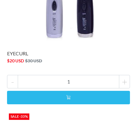
EYECURL
$20 USD
$30 USD
-
+
SALE -33%