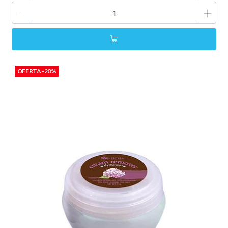
-
+
OFERTA -20%