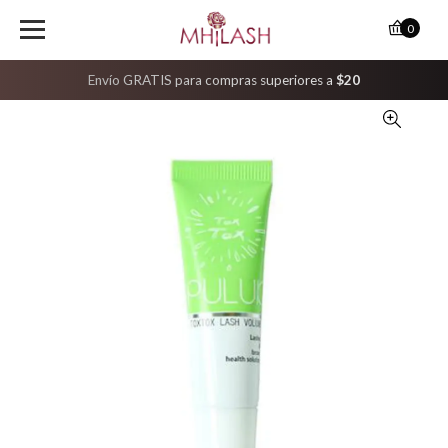
0
Envío GRATIS para compras superiores a
$20