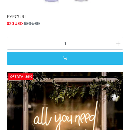
EYECURL
$20 USD
$30 USD
-
+
OFERTA -36%