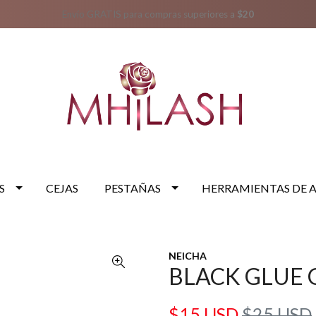
Envío GRATIS para compras superiores a
$20
S
CEJAS
PESTAÑAS
HERRAMIENTAS DE 
NEICHA
BLACK GLUE
$15 USD
$25 USD